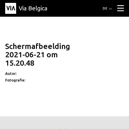
Via Belgica
Routen
DE
▼
Fahrradrouten
Wanderwege
Hörrouten
Veranstaltungen
Blog
▼
Schermafbeelding
Freunde
Bildung
Rezept
Artikel
Über Via Belgica
▼
2021-06-21 om
Über Via Belgica
Der Reiseführer
Ausbildung
Forschung
Freunde
15.20.48
Organisation
▼
Autor:
Gemeinden
Kontakt
Presse
Fotografie: