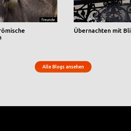
freunde
 römische
Übernachten mit Blic
n
Alle Blogs ansehen