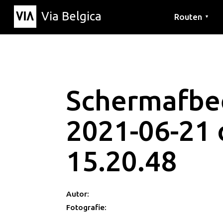
Via Belgica
Routen
▼
Hörrouten
Wanderwege
Fahrradrouten
Schermafbe
2021-06-21
15.20.48
Autor:
Fotografie: