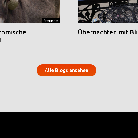
freunde
 römische
Übernachten mit Blic
n
Alle Blogs ansehen