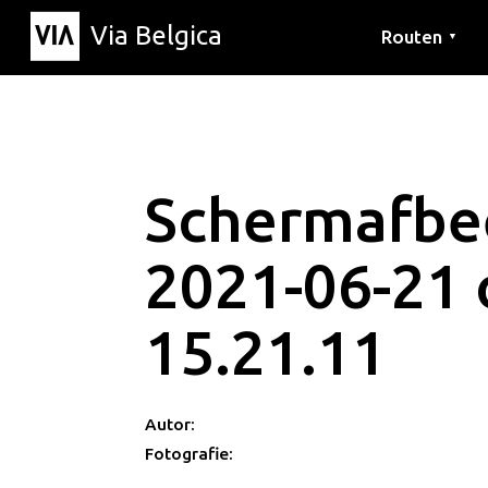
Via Belgica
Routen
▼
Hörrouten
Wanderwege
Fahrradrouten
Schermafbe
2021-06-21
15.21.11
Autor:
Fotografie: