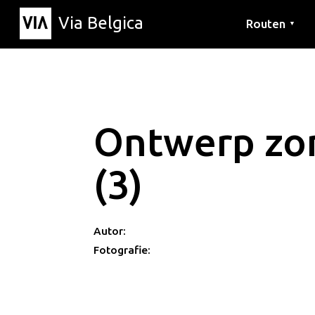
Via Belgica
Routen
▼
Hörrouten
Wanderwege
Fahrradrouten
Ontwerp zon
(3)
Autor:
Fotografie: