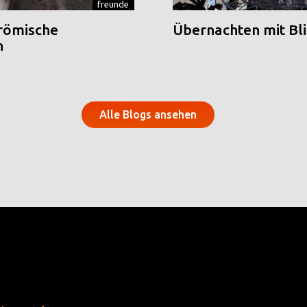
freunde
 römische
Übernachten mit Blic
n
Alle Blogs ansehen