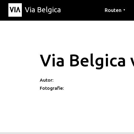
Via Belgica
Routen
▼
Hörrouten
Wanderwege
Fahrradrouten
Via Belgica
Autor:
Fotografie: