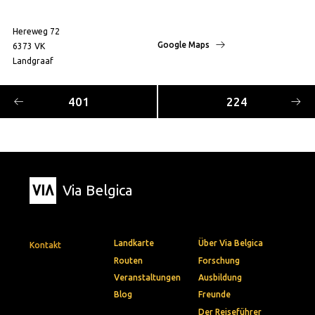
Hereweg 72
Google Maps
6373 VK
Landgraaf
401
224
Via Belgica
Landkarte
Über Via Belgica
Kontakt
Routen
Forschung
Veranstaltungen
Ausbildung
Blog
Freunde
Der Reiseführer