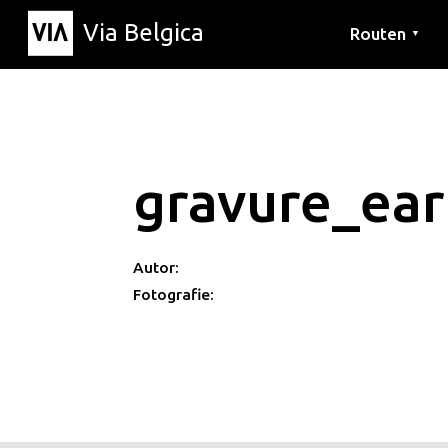
Via Belgica
Routen
▼
Hörrouten
Wanderwege
Fahrradrouten
gravure_ear
Autor:
Fotografie: