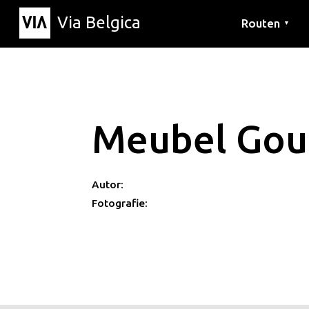
Via Belgica
Routen
▼
Hörrouten
Wanderwege
Fahrradrouten
Meubel Gou
Autor:
Fotografie: