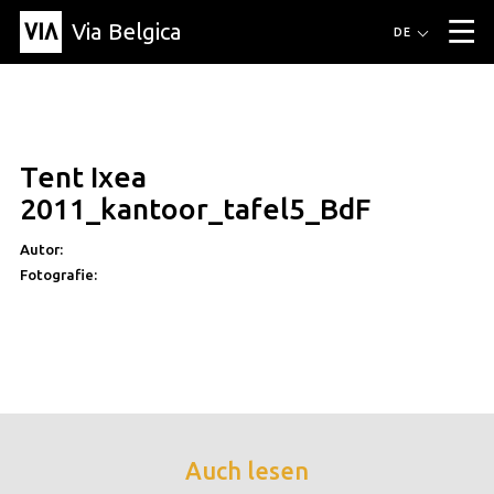
Via Belgica
Routen
DE
▼
Fahrradrouten
Wanderwege
Hörrouten
Veranstaltungen
Blog
▼
Tent Ixea
Freunde
Bildung
Rezept
Artikel
Über Via Belgica
▼
2011_kantoor_tafel5_BdF
Über Via Belgica
Der Reiseführer
Ausbildung
Forschung
Freunde
Organisation
▼
Autor:
Fotografie:
Gemeinden
Kontakt
Presse
Auch lesen