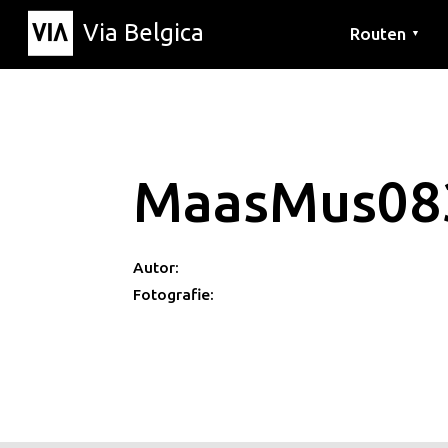
Via Belgica
Routen
▼
Hörrouten
Wanderwege
Fahrradrouten
MaasMus08
Autor:
Fotografie: