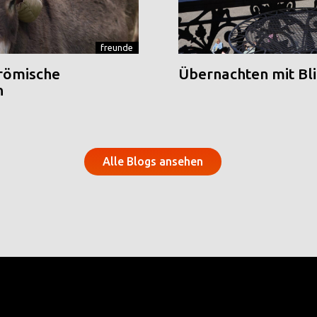
freunde
 römische
Übernachten mit Blic
n
Alle Blogs ansehen