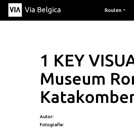
Via Belgica
Routen
▼
Hörrouten
Wanderwege
Fahrradrouten
1 KEY VISU
Museum Ro
Katakomben
Autor:
Fotografie: