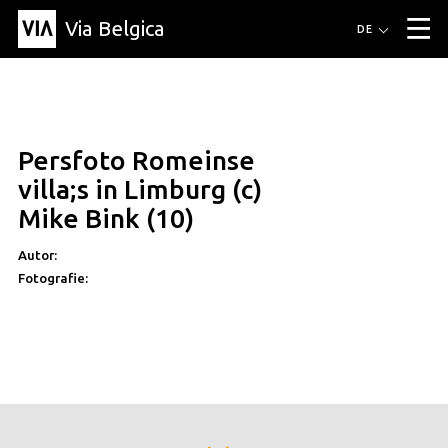
Via Belgica
Routen
DE
▼
Fahrradrouten
Wanderwege
Hörrouten
Veranstaltungen
Blog
▼
Persfoto Romeinse
Freunde
Bildung
Rezept
Artikel
Über Via Belgica
▼
villa;s in Limburg (c)
Über Via Belgica
Der Reiseführer
Ausbildung
Forschung
Freunde
Mike Bink (10)
Organisation
▼
Autor:
Gemeinden
Kontakt
Presse
Fotografie: