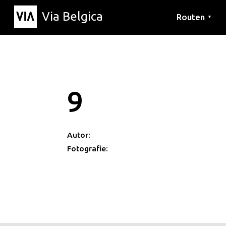
Via Belgica
Routen
▼
Hörrouten
Wanderwege
Fahrradrouten
9
Autor:
Fotografie: