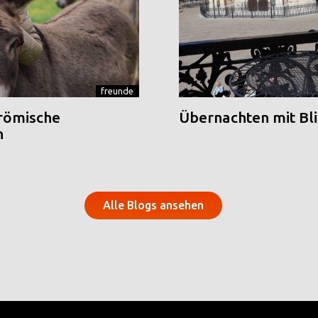
freunde
 römische
Übernachten mit Blic
n
Alle Blogs ansehen