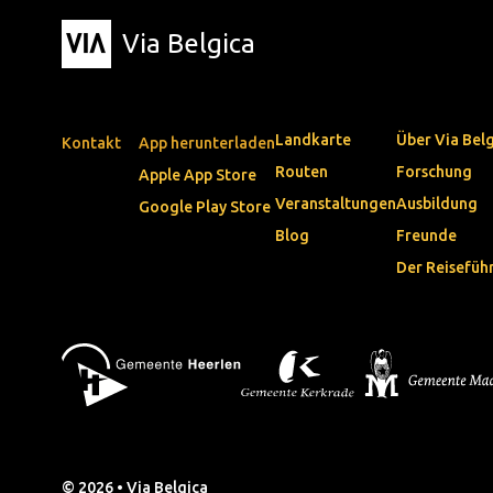
Via Belgica
Landkarte
Über Via Bel
Kontakt
App herunterladen
Routen
Forschung
Apple App Store
Veranstaltungen
Ausbildung
Google Play Store
Blog
Freunde
Der Reisefüh
© 2026 • Via Belgica