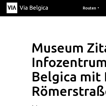
Via Belgica
Routen
▼
Hörrouten
Wanderwege
Fahrradrouten
Museum Zita
Infozentrum
Belgica mit 
Römerstraß