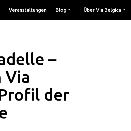
Veranstaltungen
Blog
Über Via Belgica
▼
▼
Artikel
Bildung
Rezept
Freunde
Über Via Belgica
Forschung
Ausbildung
Freunde
Der Reiseführer
delle –
 Via
Profil der
e