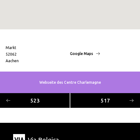
Markt
Google Maps
52062
Aachen
Webseite des Centre Charlemagne
523
517
Via Belgica