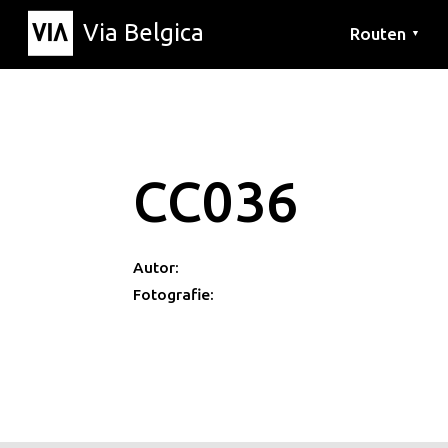
Via Belgica
Routen
▼
Hörrouten
Wanderwege
Fahrradrouten
CC036
Autor:
Fotografie: