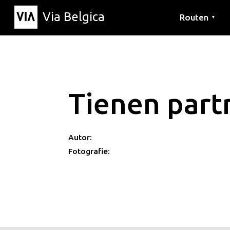
Via Belgica
Routen
▼
Hörrouten
Wanderwege
Fahrradrouten
Tienen part
Autor:
Fotografie: