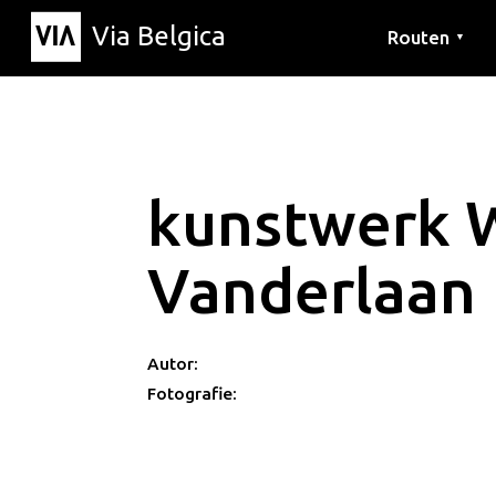
Via Belgica
Routen
▼
Hörrouten
Wanderwege
Fahrradrouten
kunstwerk 
Vanderlaan
Autor:
Fotografie: