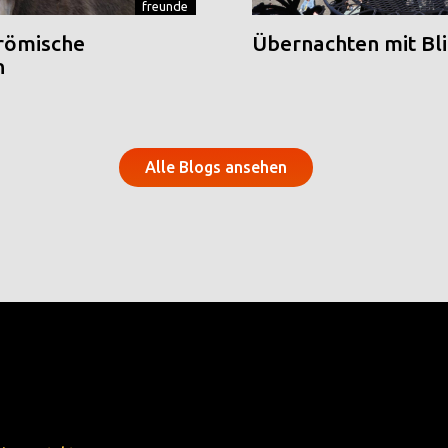
freunde
 römische
Übernachten mit Blic
n
Alle Blogs ansehen