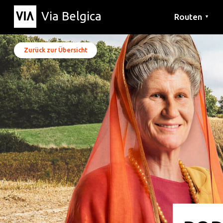
Via Belgica
Routen
▼
Hörrouten
Wanderwege
Fahrradrouten
Zurück zur Übersicht