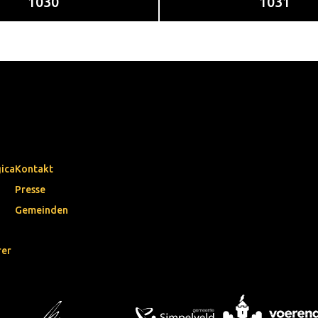
1030
1031
gica
Kontakt
Presse
Gemeinden
rer