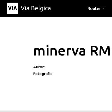
Via Belgica
Routen
▼
Hörrouten
Wanderwege
Fahrradrouten
minerva R
Autor:
Fotografie: