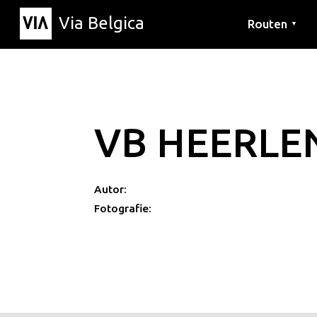
Via Belgica
Routen
▼
Hörrouten
Wanderwege
Fahrradrouten
VB HEERLEN
Autor:
Fotografie: