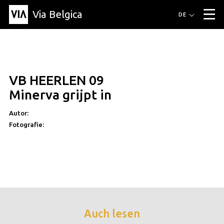
Via Belgica
Routen
DE
▼
Fahrradrouten
Wanderwege
Hörrouten
Veranstaltungen
Blog
▼
VB HEERLEN 09
Freunde
Bildung
Rezept
Artikel
Über Via Belgica
▼
Minerva grijpt in
Über Via Belgica
Der Reiseführer
Ausbildung
Forschung
Freunde
Organisation
▼
Autor:
Fotografie:
Gemeinden
Kontakt
Presse
Auch lesen