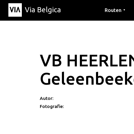
Via Belgica
Routen
▼
Hörrouten
Wanderwege
Fahrradrouten
VB HEERLE
Geleenbeek
Autor:
Fotografie: