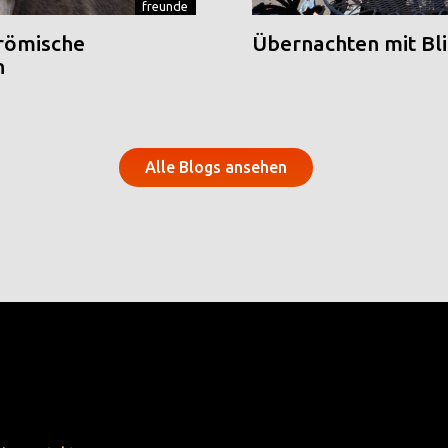
freunde
 römische
Übernachten mit Blic
n
Alle Blogs ansehen