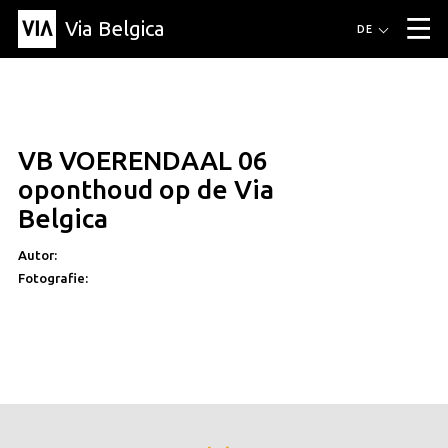
Via Belgica
Routen
DE
▼
Fahrradrouten
Wanderwege
Hörrouten
Veranstaltungen
Blog
▼
VB VOERENDAAL 06
Freunde
Bildung
Rezept
Artikel
Über Via Belgica
▼
oponthoud op de Via
Über Via Belgica
Der Reiseführer
Ausbildung
Forschung
Freunde
Belgica
Organisation
▼
Autor:
Gemeinden
Kontakt
Presse
Fotografie: