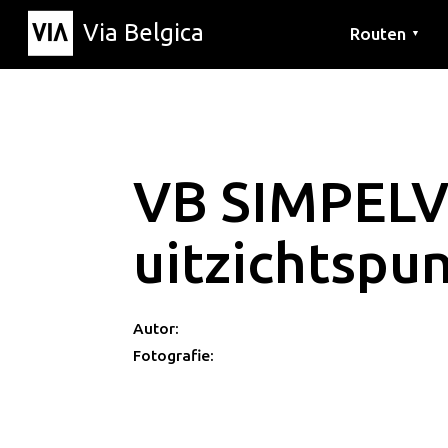
Via Belgica
Routen
▼
Hörrouten
Wanderwege
Fahrradrouten
VB SIMPELV
uitzichtspu
Autor:
Fotografie: