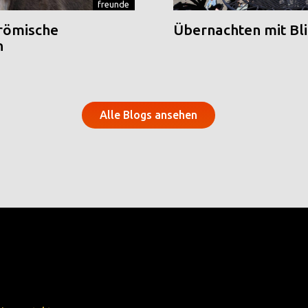
freunde
 römische
Übernachten mit Blic
n
Alle Blogs ansehen