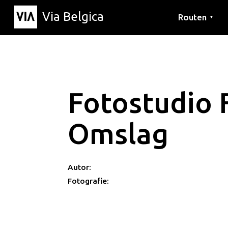
Via Belgica
Routen
▼
Hörrouten
Wanderwege
Fahrradrouten
Fotostudio
Omslag
Autor:
Fotografie: