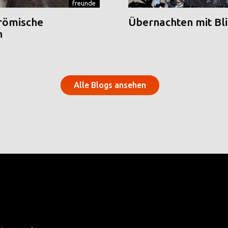
freunde
 römische
Übernachten mit Blic
n
Alle Blogs ansehen