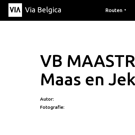
Via Belgica
Routen
▼
Hörrouten
Wanderwege
Fahrradrouten
VB MAASTR
Maas en Jek
Autor:
Fotografie: