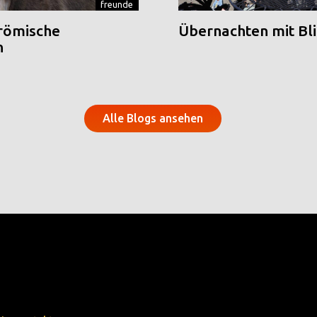
freunde
 römische
Übernachten mit Blic
n
Alle Blogs ansehen