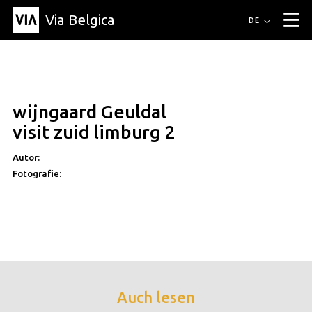
Via Belgica
Routen
DE
▼
Fahrradrouten
Wanderwege
Hörrouten
Veranstaltungen
Blog
▼
wijngaard Geuldal
Freunde
Bildung
Rezept
Artikel
Über Via Belgica
▼
visit zuid limburg 2
Über Via Belgica
Der Reiseführer
Ausbildung
Forschung
Freunde
Organisation
▼
Autor:
Fotografie:
Gemeinden
Kontakt
Presse
Auch lesen