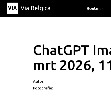
Via Belgica
Routen
▼
Hörrouten
Wanderwege
Fahrradrouten
ChatGPT Im
mrt 2026, 1
Autor:
Fotografie: