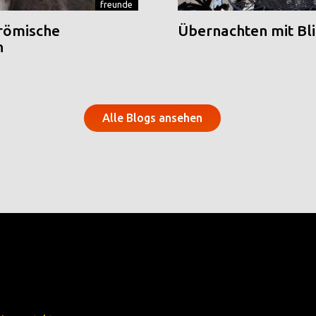
freunde
 römische
Übernachten mit Blic
n
Alle Blogs ansehen