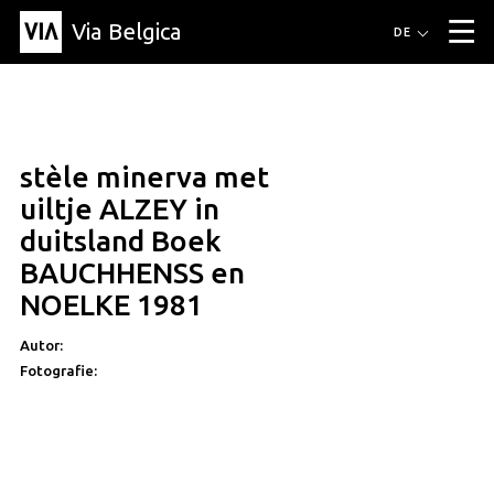
Via Belgica
Routen
DE
▼
Fahrradrouten
Wanderwege
Hörrouten
Veranstaltungen
Blog
▼
stèle minerva met
Freunde
Bildung
Rezept
Artikel
Über Via Belgica
▼
uiltje ALZEY in
Über Via Belgica
Der Reiseführer
Ausbildung
Forschung
Freunde
duitsland Boek
Organisation
▼
BAUCHHENSS en
Gemeinden
Kontakt
Presse
NOELKE 1981
Autor:
Fotografie: