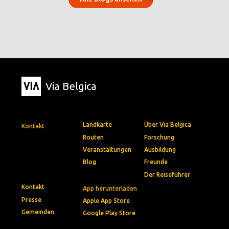
Via Belgica
Landkarte
Über Via Belgica
Kontakt
Routen
Forschung
Veranstaltungen
Ausbildung
Blog
Freunde
Der Reiseführer
Kontakt
App herunterladen
Presse
Apple App Store
Gemeinden
Google Play Store