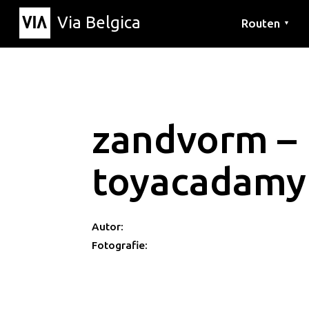
Via Belgica
Routen
▼
Hörrouten
Wanderwege
Fahrradrouten
zandvorm –
toyacadamy
Autor:
Fotografie: