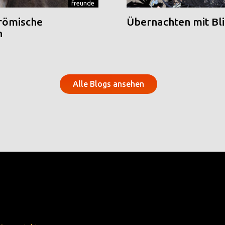
freunde
 römische
Übernachten mit Blic
n
Alle Blogs ansehen