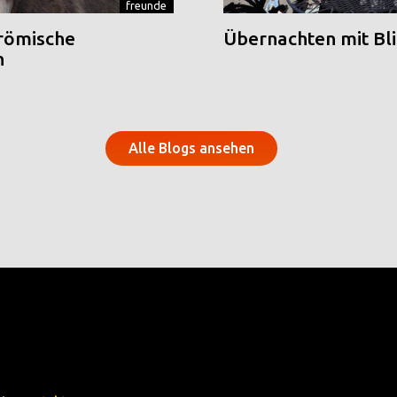
freunde
 römische
Übernachten mit Blic
n
Alle Blogs ansehen