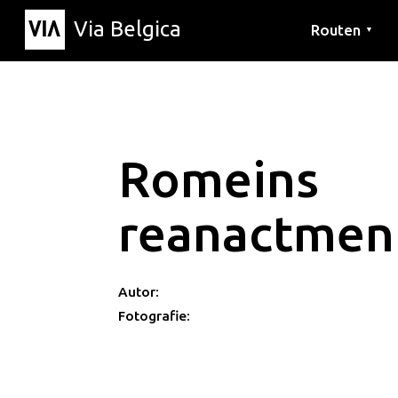
Via Belgica
Routen
▼
Hörrouten
Wanderwege
Fahrradrouten
Romeins
reanactment
Autor:
Fotografie: