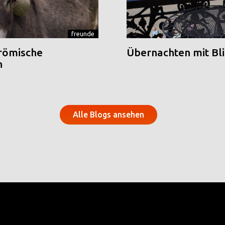
freunde
 römische
Übernachten mit Blic
n
Alle Blogs ansehen