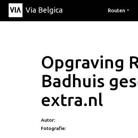
Via Belgica
Routen
▼
Hörrouten
Wanderwege
Fahrradrouten
Opgraving 
Badhuis ges
extra.nl
Autor:
Fotografie: