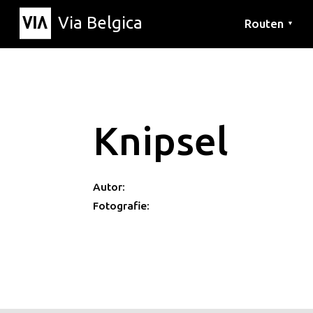
Via Belgica
Routen
▼
Hörrouten
Wanderwege
Fahrradrouten
Knipsel
Autor:
Fotografie: