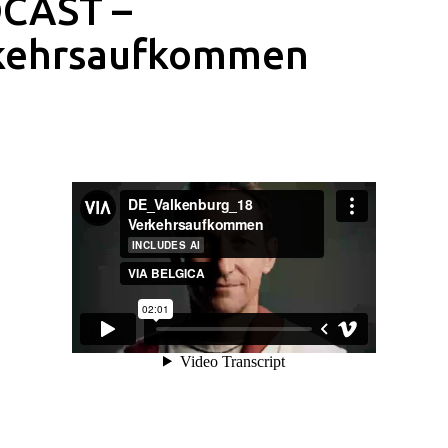
CAST –
kehrsaufkommen