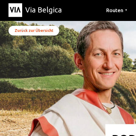
Via Belgica
Routen
▼
Hörrouten
Wanderwege
Fahrradrouten
Zurück zur Übersicht