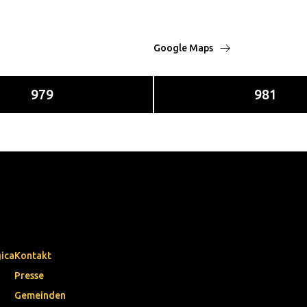
Google Maps
979
981
gica
Kontakt
Presse
Gemeinden