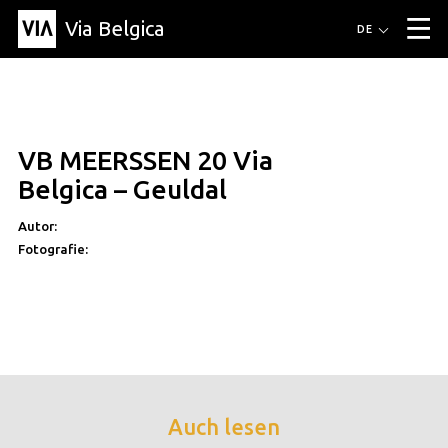
Via Belgica
Routen
DE
▼
Fahrradrouten
Wanderwege
Hörrouten
Veranstaltungen
Blog
▼
VB MEERSSEN 20 Via
Freunde
Bildung
Rezept
Artikel
Über Via Belgica
▼
Belgica – Geuldal
Über Via Belgica
Der Reiseführer
Ausbildung
Forschung
Freunde
Organisation
▼
Autor:
Fotografie:
Gemeinden
Kontakt
Presse
Auch lesen