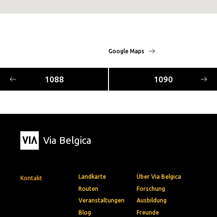
Google Maps
1088
1090
Via Belgica
Landkarte
Über Via Belgica
Kontakt
Routen
Forschung
Veranstaltungen
Ausbildung
Blog
Freunde