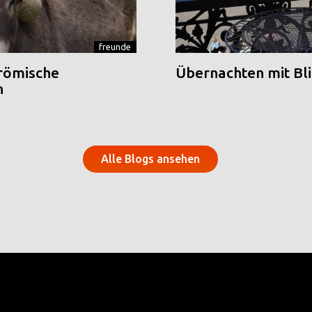
freunde
 römische
Übernachten mit Blic
n
Alle Blogs ansehen