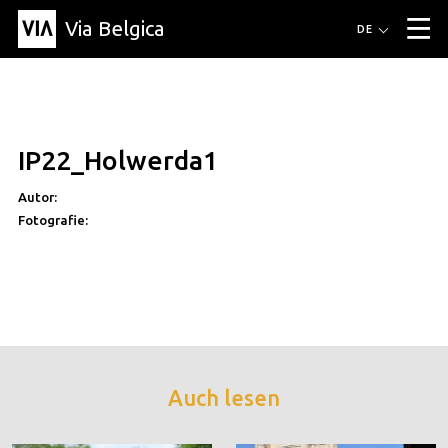
Via Belgica
Routen
DE
▼
Fahrradrouten
Wanderwege
Hörrouten
Veranstaltungen
Blog
▼
IP22_Holwerda1
Freunde
Bildung
Rezept
Artikel
Über Via Belgica
▼
Autor:
Über Via Belgica
Der Reiseführer
Ausbildung
Forschung
Freunde
Organisation
▼
Fotografie:
Gemeinden
Kontakt
Presse
Auch lesen