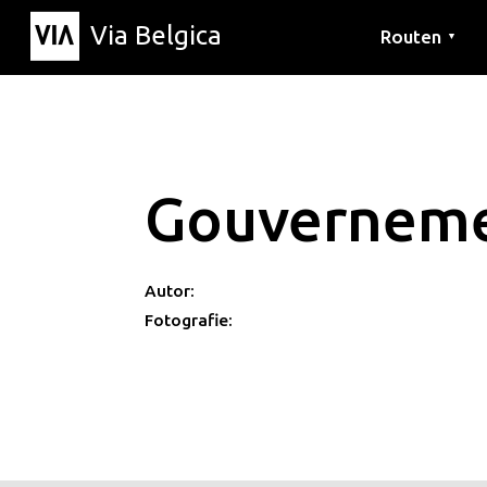
Via Belgica
Routen
▼
Hörrouten
Wanderwege
Fahrradrouten
Gouvernem
Autor:
Fotografie: