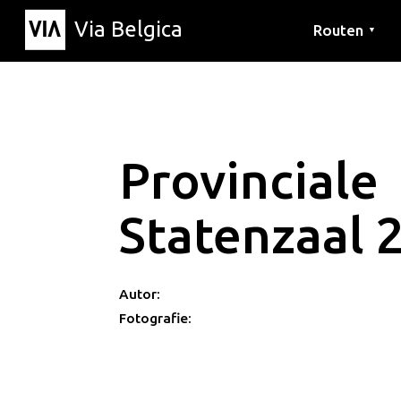
Via Belgica
Routen
▼
Hörrouten
Wanderwege
Fahrradrouten
Provinciale
Statenzaal 
Autor:
Fotografie: