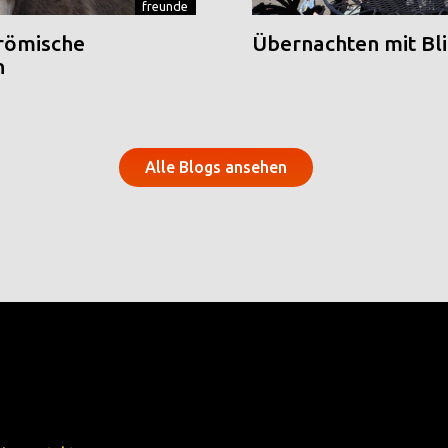
freunde
 römische
Übernachten mit Blic
n
Alle Blogs ansehen