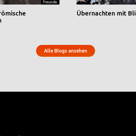
freunde
 römische
Übernachten mit Blic
n
Alle Blogs ansehen