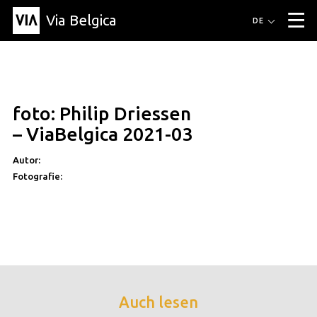
Via Belgica
Routen
DE
▼
Fahrradrouten
Wanderwege
Hörrouten
Veranstaltungen
Blog
▼
foto: Philip Driessen
Freunde
Bildung
Rezept
Artikel
Über Via Belgica
▼
– ViaBelgica 2021-03
Über Via Belgica
Der Reiseführer
Ausbildung
Forschung
Freunde
Organisation
▼
Autor:
Fotografie:
Gemeinden
Kontakt
Presse
Auch lesen