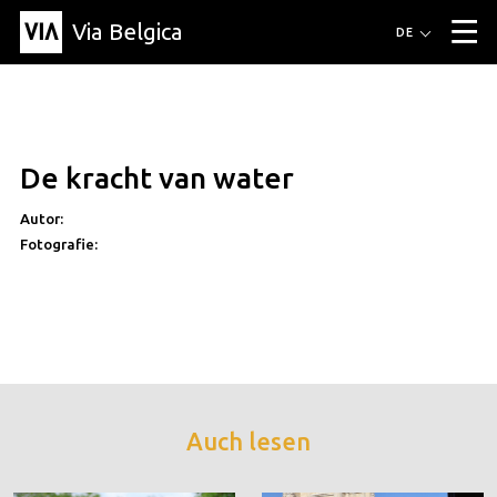
Via Belgica
Routen
DE
▼
Fahrradrouten
Wanderwege
Hörrouten
Veranstaltungen
Blog
▼
De kracht van water
Freunde
Bildung
Rezept
Artikel
Über Via Belgica
▼
Autor:
Über Via Belgica
Der Reiseführer
Ausbildung
Forschung
Freunde
Organisation
▼
Fotografie:
Gemeinden
Kontakt
Presse
Auch lesen