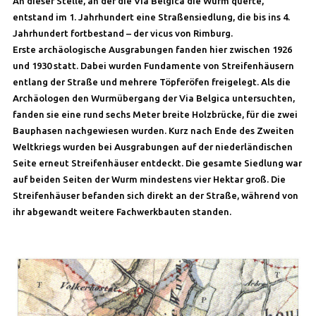
An dieser Stelle, an der die Via Belgica die Wurm querte,
entstand im 1. Jahrhundert eine Straßensiedlung, die bis ins 4.
Jahrhundert fortbestand – der vicus von Rimburg.
Erste archäologische Ausgrabungen fanden hier zwischen 1926
und 1930 statt. Dabei wurden Fundamente von Streifenhäusern
entlang der Straße und mehrere Töpferöfen freigelegt. Als die
Archäologen den Wurmübergang der Via Belgica untersuchten,
fanden sie eine rund sechs Meter breite Holzbrücke, für die zwei
Bauphasen nachgewiesen wurden. Kurz nach Ende des Zweiten
Weltkriegs wurden bei Ausgrabungen auf der niederländischen
Seite erneut Streifenhäuser entdeckt. Die gesamte Siedlung war
auf beiden Seiten der Wurm mindestens vier Hektar groß. Die
Streifenhäuser befanden sich direkt an der Straße, während von
ihr abgewandt weitere Fachwerkbauten standen.