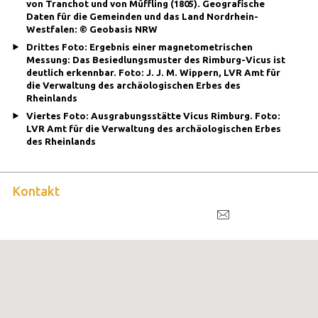
Interessant zu wissen
Erstes Foto: Schloss Rimburg. Foto: Gemeinde Übach-
Palenberg
Zweites Foto: Schloss Rimburg auf der Rheinlandkarte
von Tranchot und von Müffling (1805). Geografische
Daten für die Gemeinden und das Land Nordrhein-
Westfalen: © Geobasis NRW
Drittes Foto: Ergebnis einer magnetometrischen
Messung: Das Besiedlungsmuster des Rimburg-Vicus ist
deutlich erkennbar. Foto: J. J. M. Wippern, LVR Amt für
die Verwaltung des archäologischen Erbes des
Rheinlands
Viertes Foto: Ausgrabungsstätte Vicus Rimburg. Foto:
LVR Amt für die Verwaltung des archäologischen Erbes
des Rheinlands