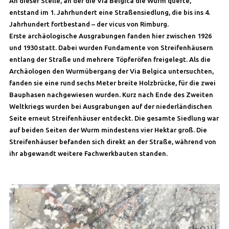
An dieser Stelle, an der die Via Belgica die Wurm querte,
entstand im 1. Jahrhundert eine Straßensiedlung, die bis ins 4.
Jahrhundert fortbestand – der vicus von Rimburg.
Erste archäologische Ausgrabungen fanden hier zwischen 1926
und 1930 statt. Dabei wurden Fundamente von Streifenhäusern
entlang der Straße und mehrere Töpferöfen freigelegt. Als die
Archäologen den Wurmübergang der Via Belgica untersuchten,
fanden sie eine rund sechs Meter breite Holzbrücke, für die zwei
Bauphasen nachgewiesen wurden. Kurz nach Ende des Zweiten
Weltkriegs wurden bei Ausgrabungen auf der niederländischen
Seite erneut Streifenhäuser entdeckt. Die gesamte Siedlung war
auf beiden Seiten der Wurm mindestens vier Hektar groß. Die
Streifenhäuser befanden sich direkt an der Straße, während von
ihr abgewandt weitere Fachwerkbauten standen.