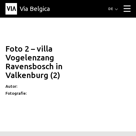
Via Belgica
Routen
DE
▼
Fahrradrouten
Wanderwege
Hörrouten
Veranstaltungen
Blog
▼
Foto 2 – villa
Freunde
Bildung
Rezept
Artikel
Über Via Belgica
▼
Vogelenzang
Über Via Belgica
Der Reiseführer
Ausbildung
Forschung
Freunde
Ravensbosch in
Organisation
▼
Valkenburg (2)
Gemeinden
Kontakt
Presse
Autor:
Fotografie: