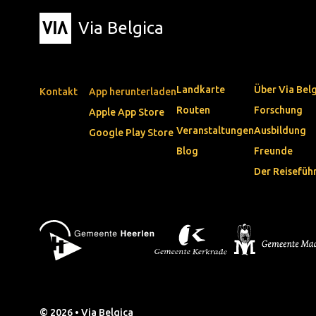
Via Belgica
Landkarte
Über Via Bel
Kontakt
App herunterladen
Routen
Forschung
Apple App Store
Veranstaltungen
Ausbildung
Google Play Store
Blog
Freunde
Der Reisefüh
© 2026 • Via Belgica