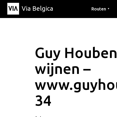
Via Belgica
Routen
▼
Hörrouten
Wanderwege
Fahrradrouten
Guy Houben
wijnen –
www.guyho
34