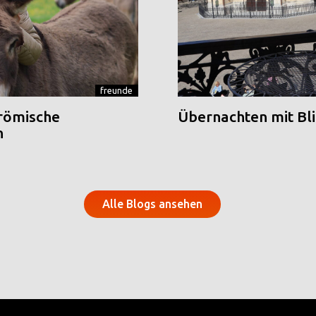
freunde
 römische
Übernachten mit Blic
n
Alle Blogs ansehen