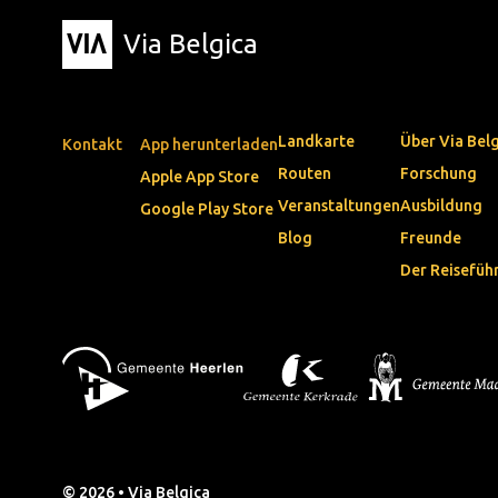
Via Belgica
Landkarte
Über Via Bel
Kontakt
App herunterladen
Routen
Forschung
Apple App Store
Veranstaltungen
Ausbildung
Google Play Store
Blog
Freunde
Der Reisefüh
© 2026 • Via Belgica