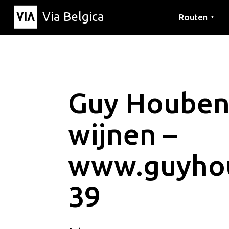
Via Belgica
Routen
▼
Hörrouten
Wanderwege
Fahrradrouten
Guy Houben
wijnen –
www.guyho
39