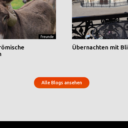
freunde
 römische
Übernachten mit Blic
n
Alle Blogs ansehen