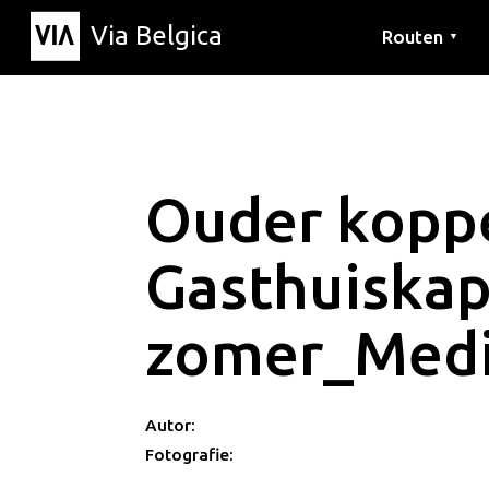
Via Belgica
Routen
▼
Hörrouten
Wanderwege
Fahrradrouten
Ouder kopp
Gasthuiskap
zomer_Medi
Autor:
Fotografie: